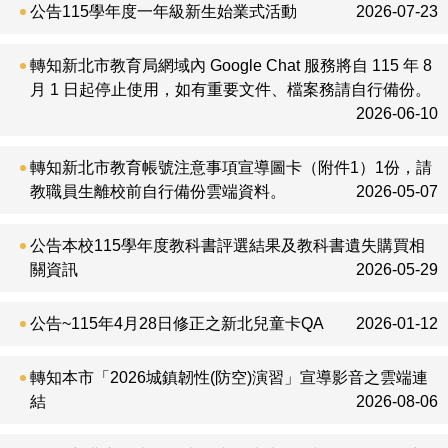
公告115學年度一年級新生始業式活動
2026-07-23
每月菜單
家長會公告
轉知新北市教育局網域內 Google Chat 服務將自 115 年 8
月 1 日起停止使用，如有重要文件、檔案務請自行備份。
教師活動訊息
2026-06-10
人事室公告
轉知新北市教育帳號注意事項宣導圖卡（附件1）1份，請
教職員生離校前自行備份雲端資料。
2026-05-07
會計室公告
師生榮譽榜
公告本校115學年度教科書評選結果及教科書遺失購買相
關資訊
2026-05-29
公告~115年4月28日修正之新北兒童卡QA
2026-01-12
轉知本市「2026城鎮韌性(防空)演習」宣導影音之雲端連
結
2026-08-06