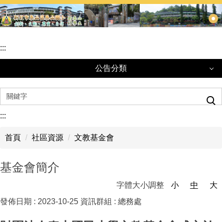
跳
到
主
要
:::
內
容
公告分類
區
公告分類
:::
重要校務公告
首頁
社區資源
文教基金會
轉知訊息
基金會簡介
學生活動訊息
字體大小調整
小
中
大
學生獎助學金
發佈日期 :
2023-10-25
資訊群組 :
總務處
每日午餐訊息