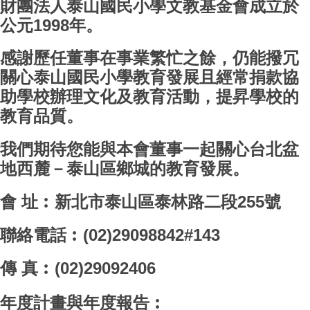
財團法人泰山國民小學文教基金會成立於
每月菜單
公元1998年。
家長會公告
感謝歷任董事在事業繁忙之餘，仍能撥冗
教師活動訊息
關心泰山國民小學教育發展且經常捐款協
助學校辦理文化及教育活動，提昇學校的
人事室公告
教育品質。
會計室公告
我們期待您能與本會董事一起關心台北盆
師生榮譽榜
地西麓－泰山區鄉城的教育發展。
會 址︰新北市泰山區泰林路二段255號
聯絡電話︰(02)29098842#143
傳 真︰(02)29092406
年度計畫與年度報告︰