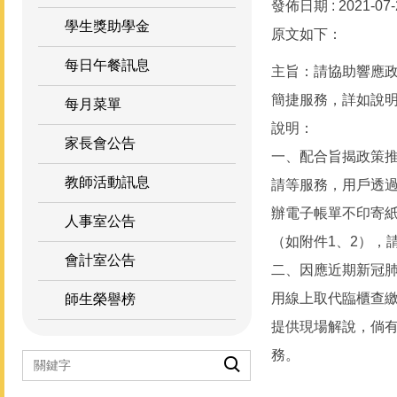
發佈日期 :
2021-07
學生獎助學金
原文如下：
每日午餐訊息
主旨：請協助響應政
簡捷服務，詳如說
每月菜單
說明：
家長會公告
一、配合旨揭政策推
教師活動訊息
請等服務，用戶透過
辦電子帳單不印寄紙
人事室公告
（如附件1、2），
會計室公告
二、因應近期新冠肺
用線上取代臨櫃查
師生榮譽榜
提供現場解說，倘有操
務。