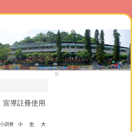
:::
，宣導註冊使用
大小調整
小
中
大