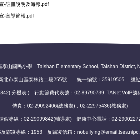
宣-註冊說明及海報.pdf
-宣導簡報.pdf
小學 Taishan Elementary School, Taishan District, New
081)新北市泰山區泰林路二段255號 統一編號：35919505
網
842(
分機表
) 行動節費代表號：02-89790739 TANet VoIP號碼
傳真：02-29092406(總務處)，02-22975436(教務處)
請假專線：02-29099842(輔導處) 健康中心電話：02-2900227
反霸凌專線：1953 反霸凌信箱：
nobullying@email.tses.ntpc