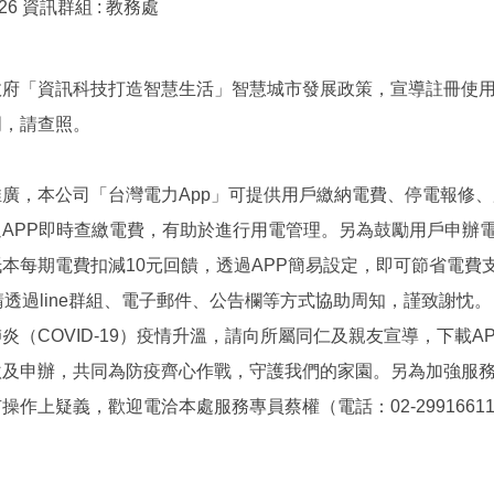
-26
資訊群組 :
教務處
府「資訊科技打造智慧生活」智慧城市發展政策，宣導註冊使用
明，請查照。
廣，本公司「台灣電力App」可提供用戶繳納電費、停電報修
APP即時查繳電費，有助於進行用電管理。另為鼓勵用戶申辦
本每期電費扣減10元回饋，透過APP簡易設定，即可節省電費
請透過line群組、電子郵件、公告欄等方式協助周知，謹致謝忱。
炎（COVID-19）疫情升溫，請向所屬同仁及親友宣導，下載A
繳及申辦，共同為防疫齊心作戰，守護我們的家園。另為加強服
作上疑義，歡迎電洽本處服務專員蔡權（電話：02-2991661