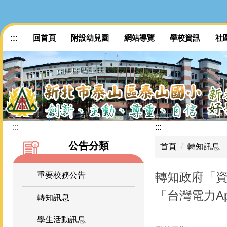
跳
到
主
:::
回首頁
附設幼兒園
網站導覽
學校資訊
社
要
內
容
區
:::
:::
公告分類
首頁
轉知訊息
轉知政府「
重要校務公告
「台灣電力A
轉知訊息
學生活動訊息